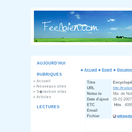
AUJOURD'HUI
Accueil
Esprit
Documen
�
�
�
RUBRIQUES
Accueil
»
Titre
Encyclopé
Nouveaux sites
»
URL
http://fr.wik
S�lection sites
»
Notez-le
Nbr. de No
Articles
»
Date d'ajout
05-01-2007
ETC
Hits
: 409
LECTURES
Email
Fichier
wikipedia