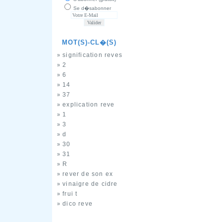
Se d�sabonner
MOT(S)-CL�(S)
signification reves
»
2
»
6
»
14
»
37
»
explication reve
»
1
»
3
»
d
»
30
»
31
»
R
»
rever de son ex
»
vinaigre de cidre
»
frui t
»
dico reve
»