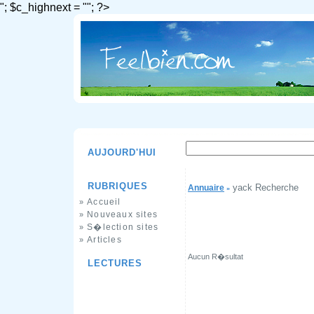
"; $c_highnext = ""; ?>
AUJOURD'HUI
RUBRIQUES
yack Recherche
Annuaire
»
Accueil
»
Nouveaux sites
»
S�lection sites
»
Articles
»
Aucun R�sultat
LECTURES