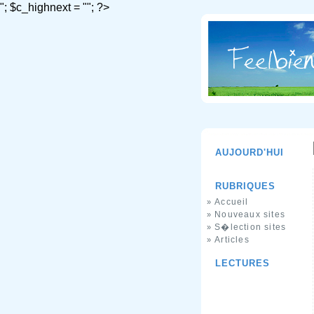
"; $c_highnext = ""; ?>
AUJOURD'HUI
RUBRIQUES
Accueil
»
Nouveaux sites
»
S�lection sites
»
Articles
»
LECTURES