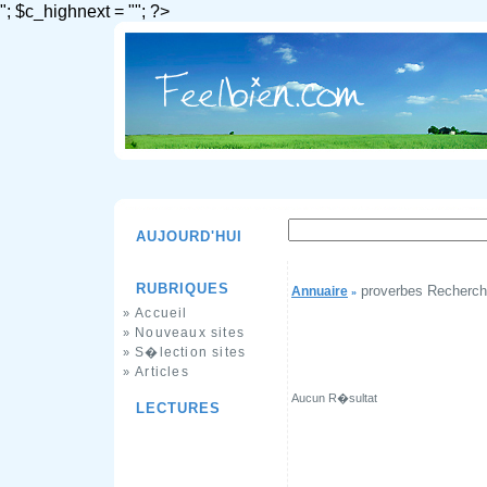
"; $c_highnext = ""; ?>
AUJOURD'HUI
RUBRIQUES
proverbes Recherc
Annuaire
»
Accueil
»
Nouveaux sites
»
S�lection sites
»
Articles
»
Aucun R�sultat
LECTURES