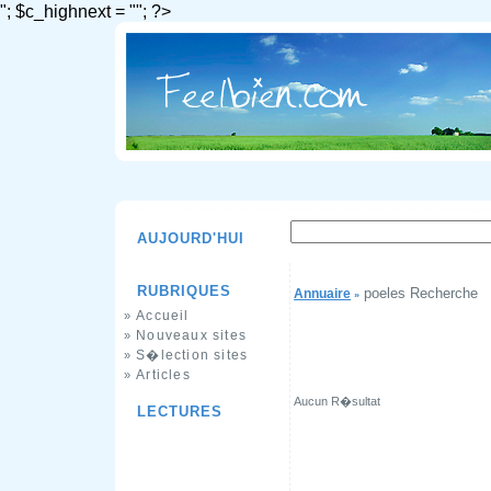
"; $c_highnext = ""; ?>
AUJOURD'HUI
RUBRIQUES
poeles Recherche
Annuaire
»
Accueil
»
Nouveaux sites
»
S�lection sites
»
Articles
»
Aucun R�sultat
LECTURES