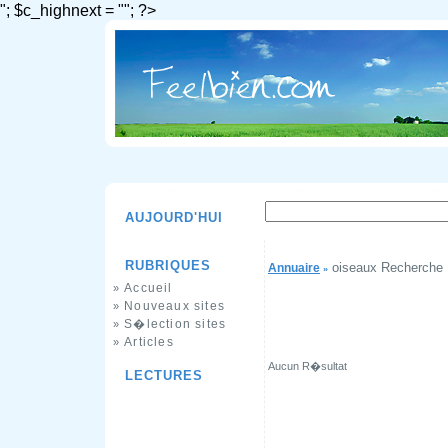
"; $c_highnext = ""; ?>
AUJOURD'HUI
RUBRIQUES
oiseaux Recherche
Annuaire
»
Accueil
»
Nouveaux sites
»
S�lection sites
»
Articles
»
Aucun R�sultat
LECTURES