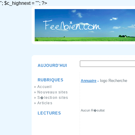
"; $c_highnext = ""; ?>
AUJOURD'HUI
RUBRIQUES
logo Recherche
Annuaire
»
Accueil
»
Nouveaux sites
»
S�lection sites
»
Articles
»
Aucun R�sultat
LECTURES