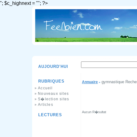
"; $c_highnext = ""; ?>
AUJOURD'HUI
RUBRIQUES
gymnastique Reche
Annuaire
»
Accueil
»
Nouveaux sites
»
S�lection sites
»
Articles
»
Aucun R�sultat
LECTURES