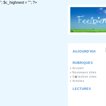
"; $c_highnext = ""; ?>
AUJOURD'HUI
RUBRIQUES
Accueil
»
Nouveaux sites
»
S�lection sites
»
Articles
»
LECTURES