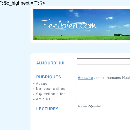
"; $c_highnext = ""; ?>
AUJOURD'HUI
RUBRIQUES
corps humains Rec
Annuaire
»
Accueil
»
Nouveaux sites
»
S�lection sites
»
Articles
»
Aucun R�sultat
LECTURES