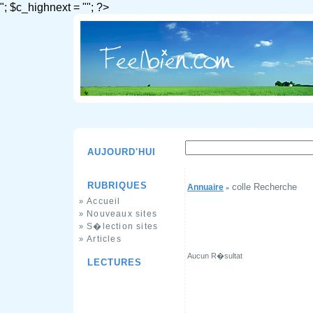
"; $c_highnext = ""; ?>
AUJOURD'HUI
RUBRIQUES
colle Recherche
Annuaire
»
Accueil
»
Nouveaux sites
»
S�lection sites
»
Articles
»
Aucun R�sultat
LECTURES