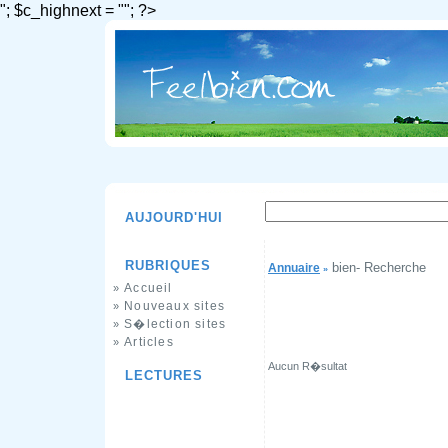
"; $c_highnext = ""; ?>
AUJOURD'HUI
RUBRIQUES
bien- Recherche
Annuaire
»
Accueil
»
Nouveaux sites
»
S�lection sites
»
Articles
»
Aucun R�sultat
LECTURES