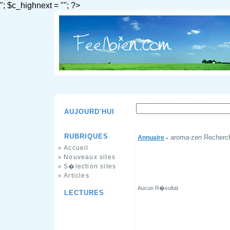
"; $c_highnext = ""; ?>
AUJOURD'HUI
RUBRIQUES
aroma-zen Recherc
Annuaire
»
Accueil
»
Nouveaux sites
»
S�lection sites
»
Articles
»
Aucun R�sultat
LECTURES