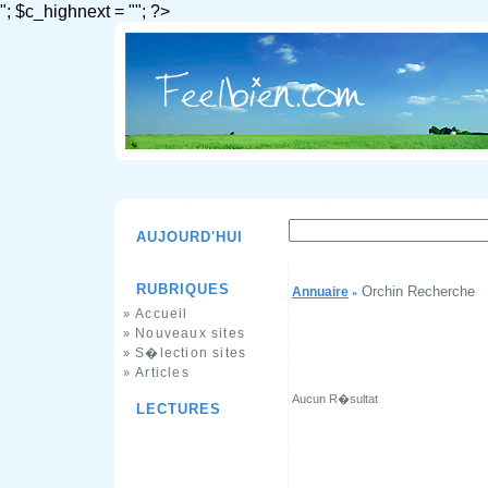
"; $c_highnext = ""; ?>
AUJOURD'HUI
RUBRIQUES
Orchin Recherche
Annuaire
»
Accueil
»
Nouveaux sites
»
S�lection sites
»
Articles
»
Aucun R�sultat
LECTURES