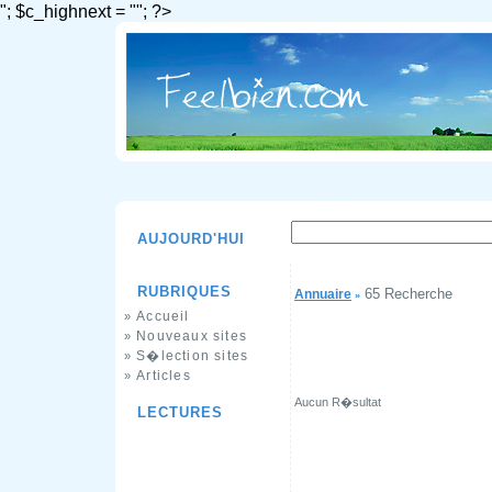
"; $c_highnext = ""; ?>
AUJOURD'HUI
RUBRIQUES
65 Recherche
Annuaire
»
Accueil
»
Nouveaux sites
»
S�lection sites
»
Articles
»
Aucun R�sultat
LECTURES