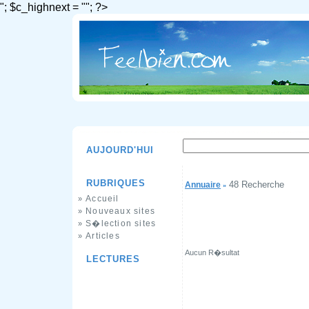
"; $c_highnext = ""; ?>
AUJOURD'HUI
RUBRIQUES
48 Recherche
Annuaire
»
Accueil
»
Nouveaux sites
»
S�lection sites
»
Articles
»
Aucun R�sultat
LECTURES