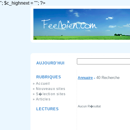
"; $c_highnext = ""; ?>
AUJOURD'HUI
RUBRIQUES
40 Recherche
Annuaire
»
Accueil
»
Nouveaux sites
»
S�lection sites
»
Articles
»
Aucun R�sultat
LECTURES